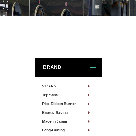
BRAND
VICARS
Top Share
Pipe Ribbon Burner
Energy-Saving
Made In Japan
Long-Lasting